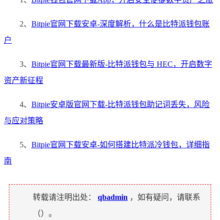
2、
Bitpie官网下载安卓-深度解析，什么是比特派钱包账
户
3、
Bitpie官网下载最新版-比特派钱包与 HEC，开启数字
资产新征程
4、
Bitpie安卓版官网下载-比特派钱包助记词丢失，风险
与应对策略
5、
Bitpie官网下载安卓-如何搭建比特派冷钱包，详细指
南
转载请注明出处：
qbadmin
，如有疑问，请联系
（
）。