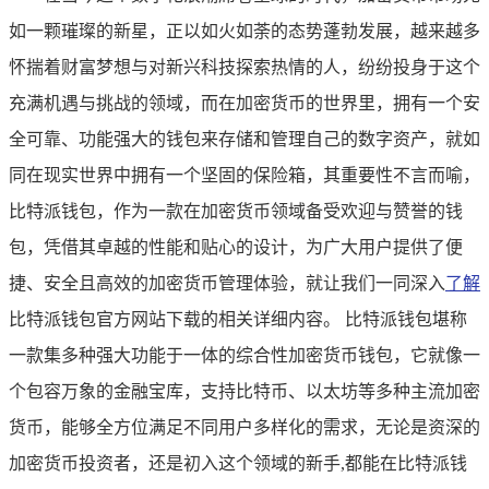
如一颗璀璨的新星，正以如火如荼的态势蓬勃发展，越来越多
怀揣着财富梦想与对新兴科技探索热情的人，纷纷投身于这个
充满机遇与挑战的领域，而在加密货币的世界里，拥有一个安
全可靠、功能强大的钱包来存储和管理自己的数字资产，就如
同在现实世界中拥有一个坚固的保险箱，其重要性不言而喻，
比特派钱包，作为一款在加密货币领域备受欢迎与赞誉的钱
包，凭借其卓越的性能和贴心的设计，为广大用户提供了便
捷、安全且高效的加密货币管理体验，就让我们一同深入
了解
比特派钱包官方网站下载的相关详细内容。 比特派钱包堪称
一款集多种强大功能于一体的综合性加密货币钱包，它就像一
个包容万象的金融宝库，支持比特币、以太坊等多种主流加密
货币，能够全方位满足不同用户多样化的需求，无论是资深的
加密货币投资者，还是初入这个领域的新手,都能在比特派钱