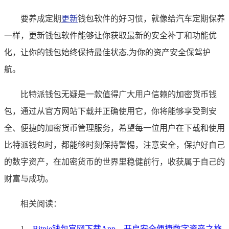
要养成定期
更新
钱包软件的好习惯，就像给汽车定期保养
一样，更新钱包软件能够让你获取最新的安全补丁和功能优
化，让你的钱包始终保持最佳状态,为你的资产安全保驾护
航。
比特派钱包无疑是一款值得广大用户信赖的加密货币钱
包，通过从官方网站下载并正确使用它，你将能够享受到安
全、便捷的加密货币管理服务，希望每一位用户在下载和使用
比特派钱包时，都能够时刻保持警惕，注意安全，保护好自己
的数字资产，在加密货币的世界里稳健前行，收获属于自己的
财富与成功。
相关阅读：
1、
Bitpie钱包官网下载App，开启安全便捷数字资产之旅