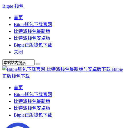
Bitpie 钱包
首页
Bitpie钱包下载官网
比特派钱包最新版
比特派钱包安卓版
Bitpie正版钱包下载
关闭
首页
Bitpie钱包下载官网
比特派钱包最新版
比特派钱包安卓版
Bitpie正版钱包下载