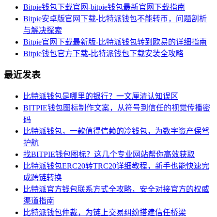
Bitpie钱包下载官网-bitpie钱包最新官网下载指南
Bitpie安卓版官网下载-比特派钱包不能转币，问题剖析
与解决探索
Bitpie官网下载最新版-比特派钱包转到欧易的详细指南
Bitpie钱包官方下载-比特派钱包下载安装全攻略
最近发表
比特派钱包是哪里的银行？一文厘清认知误区
BITPIE钱包图标制作文案，从符号到信任的视觉传播密
码
比特派钱包，一款值得信赖的冷钱包，为数字资产保驾
护航
找BITPIE钱包图标？这几个专业网站帮你高效获取
比特派钱包ERC20转TRC20详细教程，新手也能快速完
成跨链转换
比特派官方钱包联系方式全攻略，安全对接官方的权威
渠道指南
比特派钱包仲裁，为链上交易纠纷搭建信任桥梁