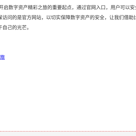
户开启数字资产精彩之旅的重要起点，通过官网入口，用户可以安
保访问的是官方网站，以切实保障数字资产的安全，让我们借助
于自己的光芒。
旅