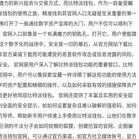
潜力的新兴投资与交易方式，而比特派钱包，作为一款备受瞩
派钱包的使用之旅，精准找到其官网入口无疑是至关重要的第一
佛打开了一扇通往数字资产宝库的大门，用户不仅可以顺利下
，官网入口就像是一个充满魔力的钥匙孔，打开它，用户便能踏
这个数字化的战场中，安全是一切的基石，从官方网站下载比
非官方渠道下载而可能遭受的恶意软件攻击或信息泄露的风险，
全。 官网是用户深入了解比特派钱包功能的重要窗口，比特
官网中，用户可以像探索宝藏一样详细了解这些功能的使用方法
学的资产配置和精细的操作，以及如何采取有效的措施保障资产
更好地驾驭比特派钱包。 官网还提供了丰富且实用的安全提
列全面的安全提示，如如何设置复杂且难以破解的强密码、如何
的导师，帮助新手用户快速上手使用比特派钱包，让他们在数字
叵测的不法分子会如同狡猾的狐狸，创建仿冒的官网，企图骗
特派钱包官网，可以通过官方渠道，如官方社交媒体账号、官方