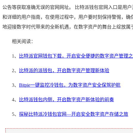
公告等获取准确无误的官网网址。 比特派钱包官网入口是用
和详细的用户指南，在使用过程中，用户要时刻保持警惕，确
地迎接数字时代带来的全新机遇，在数字资产的舞台上绽放属
相关阅读：
1、
比特派官网钱包下载，开启安全便捷的数字资产管理之
2、
比特派的派钱包，开启数字资产管理新体验
3、
Bitpie一键监控冷钱包，为数字资产安全保驾护航
4、
比特派钱包内侧，开启数字资产新体验的前奏
5、
探秘比特派冷钱包官网—开启安全数字资产存储之旅