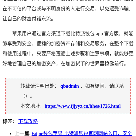
在不可信的平台或与不明身份的人进行交易，以免遭受诈骗,
让自己的财富付诸东流。
苹果用户通过官方渠道下载比特派钱包 app 官方版，就能
够享受到安全、便捷的加密资产存储和交易服务，在整个下载
和使用过程中，只要严格遵循上述步骤和注意事项，就能够更
好地管理自己的加密资产，在加密货币的世界里稳健前行。
转载请注明出处：
qbadmin
，如有疑问，请联系
（
）。
本文地址：
https://www.fjjyyz.cn/hhes/1726.html
标签：
下载攻略
上一篇:
Bitpie钱包苹果-比特派钱包官网网站入口，安全