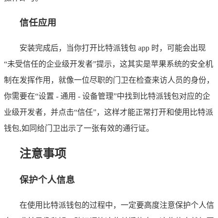
信任应用
安装完成后，当你打开比特派钱包 app 时，可能会出现
“未受信任的企业级开发者”提示，这其实是苹果系统的安全机
制在发挥作用，就像一位尽职的门卫在检查来访人员的身份，
你需要在“设置 - 通用 - 设备管理”中找到比特派钱包对应的企
业级开发者，并点击“信任”，这样才能正常打开和使用比特派
钱包,如同给门卫出示了一张有效的通行证。
注意事项
保护个人信息
在使用比特派钱包的过程中，一定要高度注意保护个人信