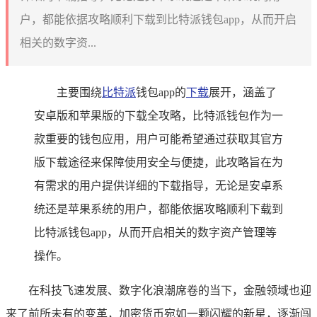
户，都能依据攻略顺利下载到比特派钱包app，从而开启
相关的数字资...
主要围绕
比特派
钱包app的
下载
展开，涵盖了
安卓版和苹果版的下载全攻略，比特派钱包作为一
款重要的钱包应用，用户可能希望通过获取其官方
版下载途径来保障使用安全与便捷，此攻略旨在为
有需求的用户提供详细的下载指导，无论是安卓系
统还是苹果系统的用户，都能依据攻略顺利下载到
比特派钱包app，从而开启相关的数字资产管理等
操作。
在科技飞速发展、数字化浪潮席卷的当下，金融领域也迎
来了前所未有的变革，加密货币宛如一颗闪耀的新星，逐渐闯