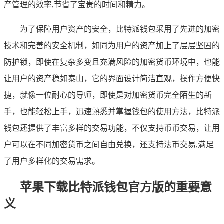
产管理的效率,节省了宝贵的时间和精力。
为了保障用户资产的安全，比特派钱包采用了先进的加密
技术和完善的安全机制，如同为用户的资产加上了层层坚固的
防护锁，即使在复杂多变且充满风险的加密货币环境中，也能
让用户的资产稳如泰山，它的界面设计简洁直观，操作方便快
捷，就像一位耐心的导师，即使是对加密货币完全陌生的新
手，也能轻松上手，迅速熟悉并掌握钱包的使用方法，比特派
钱包还提供了丰富多样的交易功能，不仅支持币币交易，让用
户可以在不同加密货币之间自由兑换，还支持法币交易,满足
了用户多样化的交易需求。
苹果下载比特派钱包官方版的重要意
义