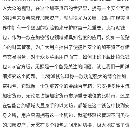
入大众的视野，在这个加密货币的世界里，拥有一个安全可靠
的钱包来妥善管理加密资产，就显得尤为关键，如同在现实世
界中拥有一个坚固的保险箱来守护财富一般重要，比特派钱
包，作为一款在加密钱包领域颇具知名度的应用，宛如一位贴
心的财富管家，为广大用户提供了便捷且安全的加密资产存储
与交易服务，对于众多苹果用户而言，如何正确下载比特派钱
包 app 官方版，无疑是一个备受关注的问题，就让我们一同详
细探究这个问题。 比特派钱包堪称一款功能强大的综合性加
密钱包，它就像一个功能齐全的金融百宝箱，它支持多种主流
加密货币，无论是占据加密货币市场重要地位的比特币，还是
在智能合约领域大显身手的以太坊，都能在这个钱包中找到安
身之所，用户只需拥有这一个钱包，就能够轻松管理不同类型
的加密资产，无需在多个钱包之间来回切换，极大地提高了资