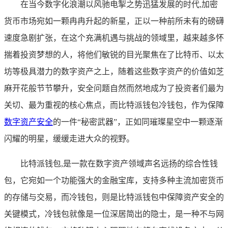
在当今数字化浪潮以风驰电掣之势迅猛发展的时代,加密
货币市场宛如一颗冉冉升起的新星，正以一种前所未有的磅礴
速度急剧扩张，在这个充满机遇与挑战的领域里，越来越多怀
揣着投资梦想的人，将他们敏锐的目光聚焦在了比特币、以太
坊等极具潜力的数字资产之上，随着这些数字资产的价值如芝
麻开花般节节攀升，安全问题自然而然地成为了投资者们最为
关切、最为重视的核心焦点，而比特派钱包冷钱包，作为保障
数字资产安全
的一件“秘密武器”，正如同璀璨星空中一颗逐渐
闪耀的明星，缓缓走进大众的视野。
比特派钱包,是一款在数字资产领域声名远扬的综合性钱
包，它宛如一个功能强大的金融宝库，支持多种主流加密货币
的存储与交易，而冷钱包，则是比特派钱包中保障资产安全的
关键模式，冷钱包就像是一位深居简出的隐士，是一种不与网