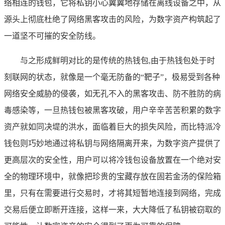
络相连的钱包，它将私钥小心翼翼地存储在离线设备之中，从
源头上彻底杜绝了网络黑客攻击的风险，为数字资产构筑起了
一道坚不可摧的安全防线。
与之形成鲜明对比的是传统的热钱包,由于热钱包处于时
刻联网的状态，就像是一个毫无防备的“靶子”，极易受到各种
网络安全威胁的侵袭，如无孔不入的黑客攻击、防不胜防的病
毒感染等，一旦热钱包被黑客攻破，用户辛辛苦苦积累的数字
资产就如同决堤的洪水，面临着巨大的损失风险，而比特派冷
钱包则巧妙地通过将私钥与网络隔离开来，为数字资产提供了
更高层次的安全性，用户可以将冷钱包设备放置在一个绝对安
全的物理环境中，就像把珍贵的宝藏存放在固若金汤的保险箱
里，只有在需要进行交易时，才将其短暂地连接到网络，完成
交易后便立即断开连接，这样一来，大大降低了私钥被窃取的