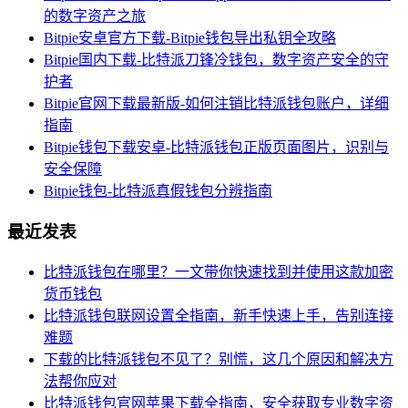
的数字资产之旅
Bitpie安卓官方下载-Bitpie钱包导出私钥全攻略
Bitpie国内下载-比特派刀锋冷钱包，数字资产安全的守
护者
Bitpie官网下载最新版-如何注销比特派钱包账户，详细
指南
Bitpie钱包下载安卓-比特派钱包正版页面图片，识别与
安全保障
Bitpie钱包-比特派真假钱包分辨指南
最近发表
比特派钱包在哪里？一文带你快速找到并使用这款加密
货币钱包
比特派钱包联网设置全指南，新手快速上手，告别连接
难题
下载的比特派钱包不见了？别慌，这几个原因和解决方
法帮你应对
比特派钱包官网苹果下载全指南，安全获取专业数字资