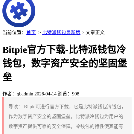
当前位置：
首页
>
比特派钱包最新版
> 文章正文
Bitpie官方下载-比特派钱包冷
钱包，数字资产安全的坚固堡
垒
作者：qbadmin
2026-04-14
浏览：908
导读：
Bitpie可进行官方下载，它是比特派钱包冷钱包，
作为数字资产安全的坚固堡垒，比特派冷钱包为用户的
数字资产提供可靠的安全保障，冷钱包的特性使其能有