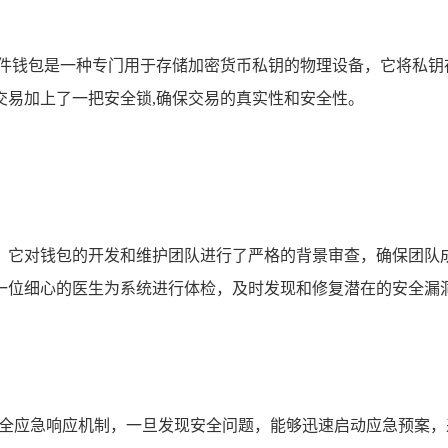
zor 等，硬件钱包是一种专门用于存储加密货币私钥的物理设备，它
交易加上了一把安全锁,确保交易的真实性和安全性。
，它对钱包的开发和维护团队进行了严格的背景审查，确保团队
一位细心的医生为系统进行体检，及时发现和修复潜在的安全漏
安全应急响应机制，一旦发现安全问题，能够迅速启动应急预案，