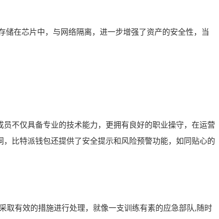
将私钥存储在芯片中，与网络隔离，进一步增强了资产的安全性，当
成员不仅具备专业的技术能力，更拥有良好的职业操守，在运营
洞，比特派钱包还提供了安全提示和风险预警功能，如同贴心的
采取有效的措施进行处理，就像一支训练有素的应急部队,随时