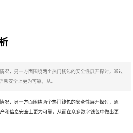
剖析
的相关情况，另一方面围绕两个热门钱包的安全性展开探讨，通过
安全上更为可靠，从...
相关情况，另一方面围绕两个热门钱包的安全性展开探讨，通
产和信息安全上更为可靠，从而在众多数字钱包中做出更