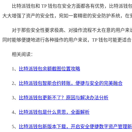
比特派钱包和 TP 钱包在安全方面都各有优势，比特派钱
大大增强了资产的安全性，宛如一套精密的安全防护系统，在
对于那些安全性要求极高、对操作流程不太在意的用户来
同时能够便捷地进行各种操作的用户来说，TP 钱包可能更适
相关阅读：
1、
比特派钱包余额截图位置攻略
2、
比特派钱包智能合约转账，便捷与安全的完美融合
3、
比特派钱包更新不了？原因与解决办法分析
4、
比特派钱包是什么意思，全面解析
5、
比特派钱包新版本下载，开启安全便捷数字资产管理新