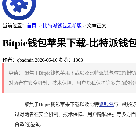
当前位置：
首页
>
比特派钱包最新版
> 文章正文
Bitpie钱包苹果下载-比特派
作者：qbadmin
2026-06-16
浏览：1303
导读：
聚焦于Bitpie钱包苹果下载以及比特派钱包与TP
对两者在安全机制、技术保障、用户隐私保护等多方面的分析
聚焦于Bitpie钱包苹果下载以及比特
派钱包
与TP钱
过对两者在安全机制、技术保障、用户隐私保护等多方面
合适的选择。