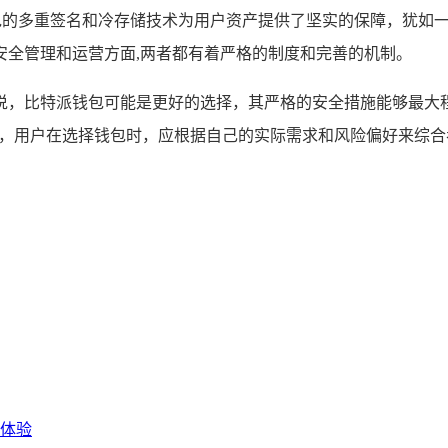
包的多重签名和冷存储技术为用户资产提供了坚实的保障，犹如一
安全管理和运营方面,两者都有着严格的制度和完善的机制。
说，比特派钱包可能是更好的选择，其严格的安全措施能够最大
合，用户在选择钱包时，应根据自己的实际需求和风险偏好来综
体验