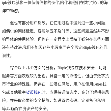
tpie钱包就像一位值得信赖的伙伴,陪伴着他们在数字货币的海
洋中畅游。
但也有部分用户反映，在使用过程中遇到过一些小问题，
如偶尔的网络延迟、客服响应不及时等，这些问题虽然并不影
响整体的使用体验，但也在一定程度上反映了钱包在某些方面
还有待改进,我们不能因这些小瑕疵而完全否定Bitpie钱包的靠
谱性。
综合以上几个方面的分析，Bitpie钱包在技术安全、功能
服务等方面表现较为出色，具备一定的靠谱性，但由于数字货
币行业的特殊性，仍存在一些潜在风险，用户在使用Bitpie钱
包或其他数字
货币钱包
时，应保持谨慎态度，充分了解相关风
险，并采取必要的安全措施，如设置强密码、定期备份私钥
等,以确保自身资产的安全。