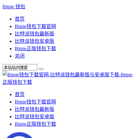
Bitpie 钱包
首页
Bitpie钱包下载官网
比特派钱包最新版
比特派钱包安卓版
Bitpie正版钱包下载
关闭
首页
Bitpie钱包下载官网
比特派钱包最新版
比特派钱包安卓版
Bitpie正版钱包下载