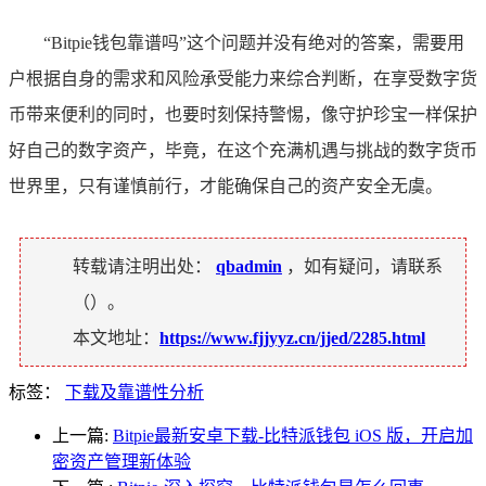
“Bitpie钱包靠谱吗”这个问题并没有绝对的答案，需要用
户根据自身的需求和风险承受能力来综合判断，在享受数字货
币带来便利的同时，也要时刻保持警惕，像守护珍宝一样保护
好自己的数字资产，毕竟，在这个充满机遇与挑战的数字货币
世界里，只有谨慎前行，才能确保自己的资产安全无虞。
转载请注明出处：
qbadmin
，如有疑问，请联系
（
）。
本文地址：
https://www.fjjyyz.cn/jjed/2285.html
标签：
下载及靠谱性分析
上一篇:
Bitpie最新安卓下载-比特派钱包 iOS 版，开启加
密资产管理新体验