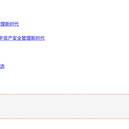
全管理新时代
数字资产安全管理新时代
选
。