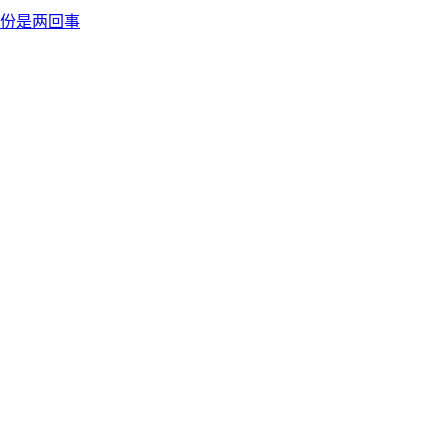
份是两回事