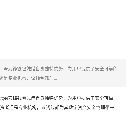
itpie刀锋钱包凭借自身独特优势，为用户提供了安全可靠的
专业机构，该钱包都为...
itpie刀锋钱包凭借自身独特优势，为用户提供了安全可靠
资者还是专业机构，该钱包都为其数字资产安全管理带来