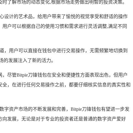
时了解市场的动态变化,根据市场走势做出明智的投资决策。
款精心设计的艺术品，给用户带来了愉悦的视觉享受和舒适的操作
用户可以根据自己的使用习惯和需求进行灵活调整,满足不同
易渠道，用户可以直接在钱包中进行交易操作，无需频繁地切换到
场的发展注入了新的活力。
尽管Bitpie刀锋钱包在安全和便捷性方面表现出色，但用户
安全，在进行任何交易操作之前，都要仔细核实信息的真实性和
字资产市场的不断发展和完善，Bitpie刀锋钱包有望进一步发
方向发展，无论是对于专业的投资者还是普通的数字资产爱好