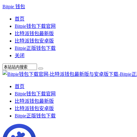
Bitpie 钱包
首页
Bitpie钱包下载官网
比特派钱包最新版
比特派钱包安卓版
Bitpie正版钱包下载
关闭
首页
Bitpie钱包下载官网
比特派钱包最新版
比特派钱包安卓版
Bitpie正版钱包下载