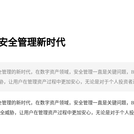
产安全管理新时代
安全管理的新时代，在数字资产领域，安全管理一直是关键问题，B
，让用户在管理资产过程中更加安心，无论是对于个人投资者还是
安全管理的新时代，在数字资产领域，安全管理一直是关键问题，B
全威胁，让用户在管理资产过程中更加安心，无论是对于个人投