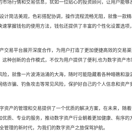
的市场行情和交易信息，犹如一位贴心的投资顾问，让用户能够及
其界面设计简洁美观，色彩搭配协调，操作流程流畅无阻，就像一
快速掌握钱包的使用方法，钱包还提供了丰富的个性化设置选项，
数字资产交易平台展开深度合作，为用户打造了更加便捷高效的交
，这种创新的合作模式，不仅为用户提供了便利,也为数字资产市
险，就像一片波涛汹涌的大海，随时可能隐藏着各种暗礁和漩涡，
网络诈骗、钓鱼攻击等常见风险，保护好自己的个人信息和资产
为数字资产的管理和交易提供了一个优质的解决方案，在未来，随着数
加优质、专业的服务，推动数字资产行业朝着更加健康、有序的
产安全管理的新时代，为我们的数字资产之旅保驾护航。