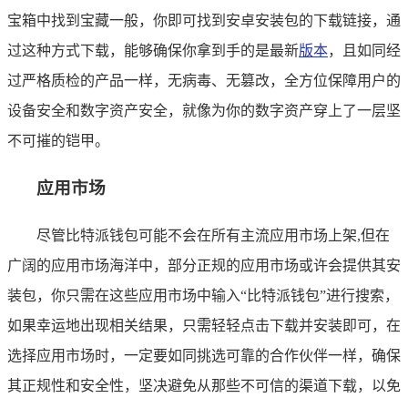
宝箱中找到宝藏一般，你即可找到安卓安装包的下载链接，通
过这种方式下载，能够确保你拿到手的是最新
版本
，且如同经
过严格质检的产品一样，无病毒、无篡改，全方位保障用户的
设备安全和数字资产安全，就像为你的数字资产穿上了一层坚
不可摧的铠甲。
应用市场
尽管比特派钱包可能不会在所有主流应用市场上架,但在
广阔的应用市场海洋中，部分正规的应用市场或许会提供其安
装包，你只需在这些应用市场中输入“比特派钱包”进行搜索，
如果幸运地出现相关结果，只需轻轻点击下载并安装即可，在
选择应用市场时，一定要如同挑选可靠的合作伙伴一样，确保
其正规性和安全性，坚决避免从那些不可信的渠道下载，以免