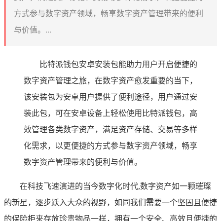
方式参与数字资产领域，畅享数字资产管理带来的便利
与价值。...
比特派钱包安卓安装包能助力用户开启便捷的
数字资产管理之旅，在数字资产愈发重要的当下，
该安装包为安卓用户提供了便利途径，用户通过安
装此包，可在安卓设备上轻松使用比特派钱包，高
效管理各类数字资产，满足资产存储、交易等多样
化需求，以更便捷的方式参与数字资产领域，畅享
数字资产管理带来的便利与价值。
在科技飞速演进的当今数字化时代,数字资产如一颗璀璨
的新星，逐步跃入大众的视野，如同我们需要一个坚固且便捷
的保险柜来存放珍贵物品一样，拥有一个安全、高效且便捷的