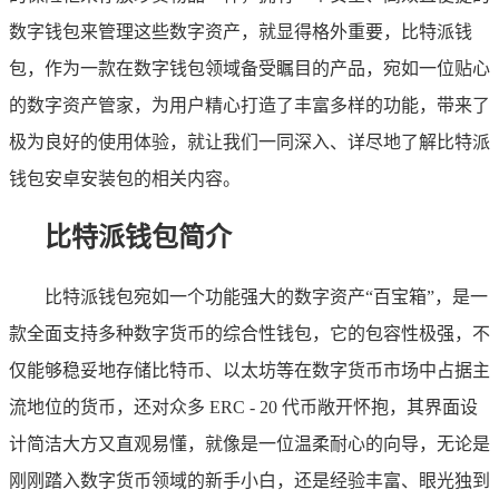
数字钱包来管理这些数字资产，就显得格外重要，比特派钱
包，作为一款在数字钱包领域备受瞩目的产品，宛如一位贴心
的数字资产管家，为用户精心打造了丰富多样的功能，带来了
极为良好的使用体验，就让我们一同深入、详尽地了解比特派
钱包安卓安装包的相关内容。
比特派钱包简介
比特派钱包宛如一个功能强大的数字资产“百宝箱”，是一
款全面支持多种数字货币的综合性钱包，它的包容性极强，不
仅能够稳妥地存储比特币、以太坊等在数字货币市场中占据主
流地位的货币，还对众多 ERC - 20 代币敞开怀抱，其界面设
计简洁大方又直观易懂，就像是一位温柔耐心的向导，无论是
刚刚踏入数字货币领域的新手小白，还是经验丰富、眼光独到