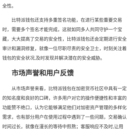
全性。
比特派钱包还支持多重签名功能，在进行某些重要交易
时，需要多个签名才能完成，这就如同多人共同守护一个宝
藏，大大提高了交易的安全性，比特派钱包还会定期进行安全
审计和漏洞修复，就像一位尽职尽责的安全卫士，时刻关注着
钱包的安全状况,及时发现并解决潜在的安全威胁。
市场声誉和用户反馈
从市场声誉来看，比特派钱包在加密货币社区中具有一定
的知名度和良好的口碑，许多用户对它的操作便捷性和丰富的
功能赞不绝口，认为它能够满足他们对加密资产管理的多样化
需求，也有部分用户在使用过程中遇到了一些问题，交易确认
时间过长，就像在漫长的等待中煎熬；客服响应不及时,让用