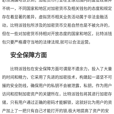
必须清醒地认识到，加密货币行业在全球范围内的监管政策并
不统一，不同国家和地区对加密货币及相关钱包的态度和规定
存在着显著的差异，虚拟货币相关业务活动属于非法金融活
动，比特派钱包所涉及的加密货币交易自然也是不被允许的，
但在一些对加密货币持相对开放态度的国家和地区，比特派钱
包只要严格遵守当地的法律法规,就可以合法运营。
安全保障方面
比特派钱包在安全保障方面可谓是不遗余力，投入了大量
的时间和精力，它采用了先进的加密技术，构建起一道坚不可
摧的安全防线，确保用户的私钥不会被泄露，私钥，作为用户
访问和控制加密资产的关键所在，比特派钱包将其进行加密存
储，只有用户通过正确的密码才能解锁，这就好比为用户的资
产加上了一把只有自己才能打开的锁,极大地提高了资产的安