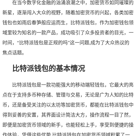
在当今数字化金融的汹涌浪潮之中，加密货币如同璀璨的
新星，逐渐闯入大众的视野，随着加密货币的兴起，各类加密
钱包也如雨后春笋般应运而生，比特派钱包，作为加密钱包领
域里较为知名的一款产品，成功吸引了众多投资者的目光，一
时间，“比特派钱包是正规的吗”这一问题,成为了大众热议的
焦点话题。
比特派钱包的基本情况
比特派钱包是一款功能强大的移动端轻钱包，它最大的亮
点在于支持多币种存储、管理与交易，无论是广为人知的比特
币，还是备受关注的以太坊等加密货币，都能在比特派钱包中
得到妥善的安置，其界面设计简洁大方，操作流程一目了然，
即便是加密货币领域的新手，也能轻松上手，享受到便捷的操
作体验，凭借这些优势,比特派钱包在加密货币领域积累了一