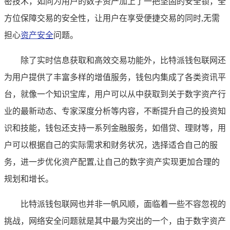
密技术，如同为用户的数字资产加上了一把坚固的安全锁，全
方位保障交易的安全性，让用户在享受便捷交易的同时,无需
担心
资产安全
问题。
除了实时信息获取和高效交易功能外，比特派钱包联网还
为用户提供了丰富多样的增值服务，钱包内集成了各类资讯平
台，就像一个知识宝库，用户可以从中获取到关于数字资产行
业的最新动态、专家深度分析等内容，不断提升自己的投资知
识和技能，钱包还支持一系列金融服务，如借贷、理财等，用
户可以根据自己的实际需求和财务状况，选择适合自己的服
务，进一步优化资产配置,让自己的数字资产实现更加合理的
规划和增长。
比特派钱包联网也并非一帆风顺，面临着一些不容忽视的
挑战，网络安全问题就是其中最为突出的一个，由于数字资产