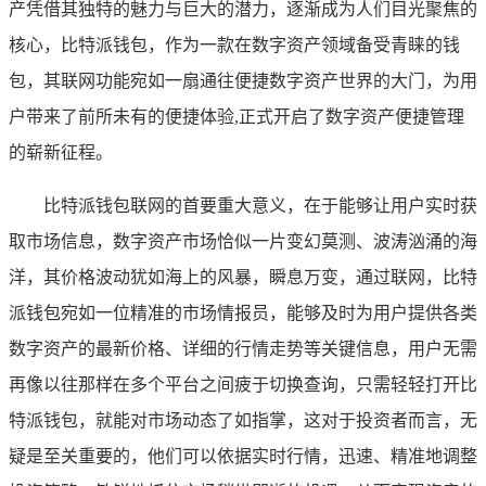
产凭借其独特的魅力与巨大的潜力，逐渐成为人们目光聚焦的
核心，比特派钱包，作为一款在数字资产领域备受青睐的钱
包，其联网功能宛如一扇通往便捷数字资产世界的大门，为用
户带来了前所未有的便捷体验,正式开启了数字资产便捷管理
的崭新征程。
比特派钱包联网的首要重大意义，在于能够让用户实时获
取市场信息，数字资产市场恰似一片变幻莫测、波涛汹涌的海
洋，其价格波动犹如海上的风暴，瞬息万变，通过联网，比特
派钱包宛如一位精准的市场情报员，能够及时为用户提供各类
数字资产的最新价格、详细的行情走势等关键信息，用户无需
再像以往那样在多个平台之间疲于切换查询，只需轻轻打开比
特派钱包，就能对市场动态了如指掌，这对于投资者而言，无
疑是至关重要的，他们可以依据实时行情，迅速、精准地调整