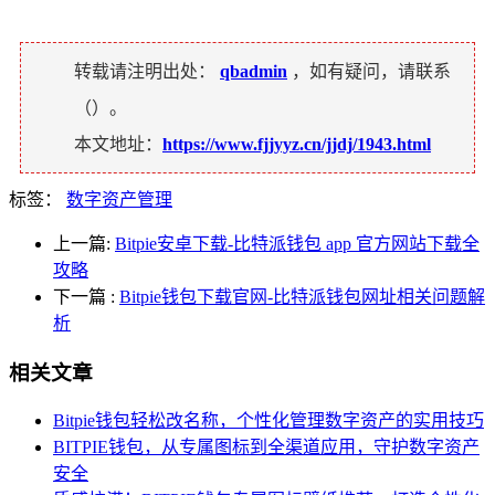
转载请注明出处：
qbadmin
，如有疑问，请联系
（
）。
本文地址：
https://www.fjjyyz.cn/jjdj/1943.html
标签：
数字资产管理
上一篇:
Bitpie安卓下载-比特派钱包 app 官方网站下载全
攻略
下一篇
:
Bitpie钱包下载官网-比特派钱包网址相关问题解
析
相关文章
Bitpie钱包轻松改名称，个性化管理数字资产的实用技巧
BITPIE钱包，从专属图标到全渠道应用，守护数字资产
安全