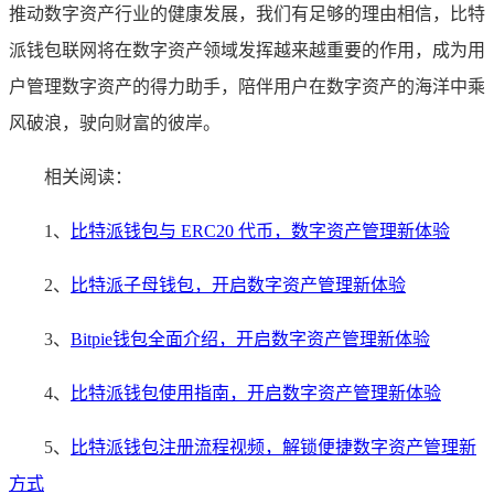
推动数字资产行业的健康发展，我们有足够的理由相信，比特
派钱包联网将在数字资产领域发挥越来越重要的作用，成为用
户管理数字资产的得力助手，陪伴用户在数字资产的海洋中乘
风破浪，驶向财富的彼岸。
相关阅读：
1、
比特派钱包与 ERC20 代币，数字资产管理新体验
2、
比特派子母钱包，开启数字资产管理新体验
3、
Bitpie钱包全面介绍，开启数字资产管理新体验
4、
比特派钱包使用指南，开启数字资产管理新体验
5、
比特派钱包注册流程视频，解锁便捷数字资产管理新
方式