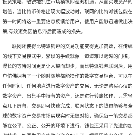
投资策略，敏锐地抓住市场稍纵即逝的机遇，从而实现资产的
增值，当比特币价格出现大幅波动时，联网的比特派钱包能在
第一时间将这一重要信息反馈给用户，使用户能够迅速做出决
策,有效避免因信息滞后而造成的损失。
联网还使得比特派钱包的交易功能变得更加高效，在传统
的线下交易模式中，繁琐的手续就像一道道难以跨越的门槛，
漫长的等待时间更是让人望而却步，而比特派钱包联网后，用
户仿佛拥有了一个随时随地都能操作的数字交易柜台，可以在
任何时间、任何地点进行数字资产的交易，无论是购买心仪的
数字资产、出售手中持有的资产，还是进行转账操作，只需轻
点几下屏幕，交易即可快速完成，联网状态下的钱包能够与全
球的数字资产交易市场实现实时无缝对接，确保每一笔交易都
能在公平、公正、公开的环境下进行，钱包还采用了先进的加