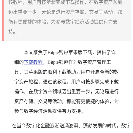
该教程，用户可按步骤完成下载操作，在数字资产领域
迈出重要一步，无论是进行资产存储、交易等活动，都
能有更便捷的体验，为参与数字经济活动提供有力支
持。...
本文聚焦于Bitpie钱包苹果版下载，提供了详
细的
下载教程
，Bitpie钱包作为数字资产管理工
具，其苹果版的顺利下载能助力用户开启全新的数
字资产旅程，通过该教程，用户可按步骤完成下载
操作，在数字资产领域迈出重要一步，无论是进行
资产存储、交易等活动，都能有更便捷的体验，为
参与数字经济活动提供有力支持。
在当今数字化金融浪潮汹涌澎湃、蓬勃发展的时代，数字