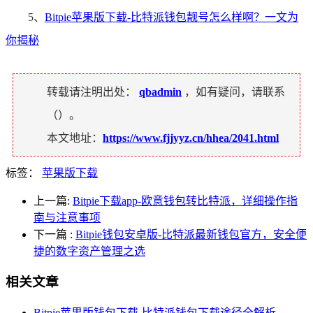
5、
Bitpie苹果版下载-比特派钱包靓号怎么样啊？一文为
你揭秘
转载请注明出处：
qbadmin
，如有疑问，请联系
（
）。
本文地址：
https://www.fjjyyz.cn/hhea/2041.html
标签：
苹果版下载
上一篇:
Bitpie下载app-欧意钱包转比特派，详细操作指
南与注意事项
下一篇
:
Bitpie钱包安卓版-比特派最新钱包官方，安全便
捷的数字资产管理之选
相关文章
Bitpie苹果版钱包下载-比特派钱包下载途径全解析