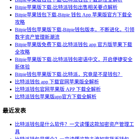
Bitpie苹果版下载-比特派钱包出售相关要点解析
Bitpie苹果钱包下载-Bitpie 钱包 App 苹果版官方下载全
攻略
Bitpie钱包苹果版下载-Bitpie钱包版本，不断进化，引领
数字资产管理新潮流
Bitpie苹果版免费下载-比特派钱包 app 官方版苹果下载
全攻略
Bitpie苹果版下载-比特派钱包密语中文，开启便捷安全
新体验
Bitpie钱包苹果版下载-比特派，究竟是不是钱包？
比特派钱包 app 下载官网苹果版全解析
比特派钱包官网苹果版 APP 下载全解析
比特派钱包苹果版app官方下载全解析
最近发表
比特派钱包是什么软件？一文读懂这款加密资产管理工
具