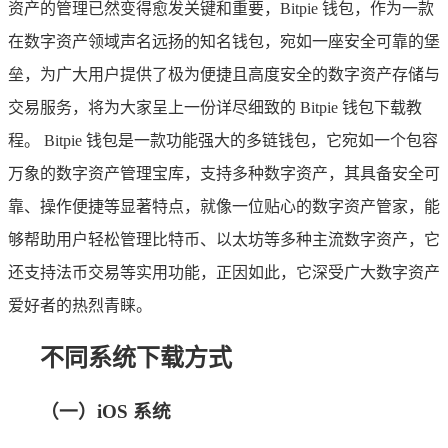
资产的管理已然变得愈发关键和重要，Bitpie 钱包，作为一款
在数字资产领域声名远扬的知名钱包，宛如一座安全可靠的堡
垒，为广大用户提供了极为便捷且高度安全的数字资产存储与
交易服务，将为大家呈上一份详尽细致的 Bitpie 钱包下载教
程。 Bitpie 钱包是一款功能强大的多链钱包，它宛如一个包容
万象的数字资产管理宝库，支持多种数字资产，其具备安全可
靠、操作便捷等显著特点，就像一位贴心的数字资产管家，能
够帮助用户轻松管理比特币、以太坊等多种主流数字资产，它
还支持法币交易等实用功能，正因如此，它深受广大数字资产
爱好者的热烈青睐。
不同系统下载方式
（一）iOS 系统