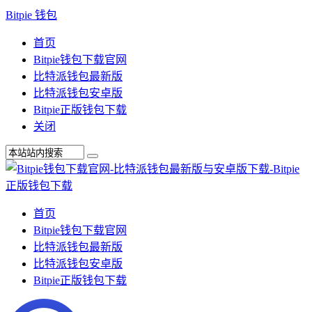
Bitpie 钱包
首页
Bitpie钱包下载官网
比特派钱包最新版
比特派钱包安卓版
Bitpie正版钱包下载
关闭
首页
Bitpie钱包下载官网
比特派钱包最新版
比特派钱包安卓版
Bitpie正版钱包下载