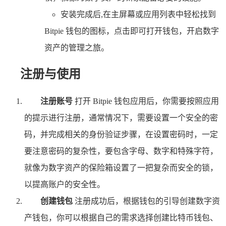
安装完成后,在主屏幕或应用列表中轻松找到
Bitpie 钱包的图标，点击即可打开钱包，开启数字
资产的管理之旅。
注册与使用
注册账号
打开 Bitpie 钱包应用后，你需要按照应用
的提示进行注册，通常情况下，需要设置一个安全的密
码，并完成相关的身份验证步骤，在设置密码时，一定
要注意密码的复杂性，要包含字母、数字和特殊字符，
就像为数字资产的保险箱设置了一把复杂而安全的锁，
以提高账户的安全性。
创建钱包
注册成功后，根据钱包的引导创建数字资
产钱包，你可以根据自己的需求选择创建比特币钱包、