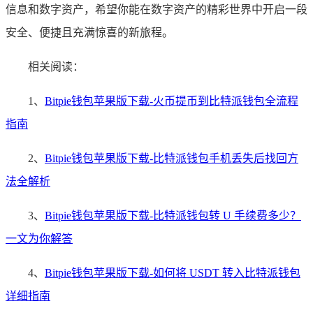
信息和数字资产，希望你能在数字资产的精彩世界中开启一段
安全、便捷且充满惊喜的新旅程。
相关阅读：
1、
Bitpie钱包苹果版下载-火币提币到比特派钱包全流程
指南
2、
Bitpie钱包苹果版下载-比特派钱包手机丢失后找回方
法全解析
3、
Bitpie钱包苹果版下载-比特派钱包转 U 手续费多少？
一文为你解答
4、
Bitpie钱包苹果版下载-如何将 USDT 转入比特派钱包
详细指南