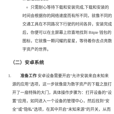
只需耐心等待下载和安装完成,下载和安装的
时间会根据你的网络速度而有所不同，就像不同的
交通工具在不同路况下行驶的时间各异，安装完成
后，你便可以在主屏幕上欣喜地找到 Bitpie 钱包的
图标，它就像一颗闪耀的星星，等待着你去点亮数
字资产的世界。
（二）安卓系统
准备工作
安卓设备需要开启“允许安装来自未知来
源的应用”选项，这一步就像是为数字资产的下载之旅打
开了一扇特殊的大门，具体操作步骤为：打开设备的“设
置”应用，如同进入一个设备的管理中心，然后找到“安
全”或“隐私”选项，在其中开启“未知来源”的开关，从而