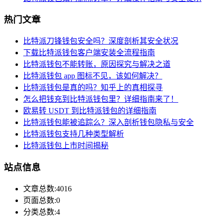
热门文章
比特派刀锋钱包安全吗？深度剖析其安全状况
下载比特派钱包客户端安装全流程指南
比特派钱包不能转账，原因探究与解决之道
比特派钱包 app 图标不见，该如何解决？
比特派钱包是真的吗？知乎上的真相探寻
怎么把钱充到比特派钱包里？详细指南来了！
欧易转 USDT 到比特派钱包的详细指南
比特派钱包能被追踪么？深入剖析钱包隐私与安全
比特派钱包支持几种类型解析
比特派钱包上市时间揭秘
站点信息
文章总数:4016
页面总数:0
分类总数:4