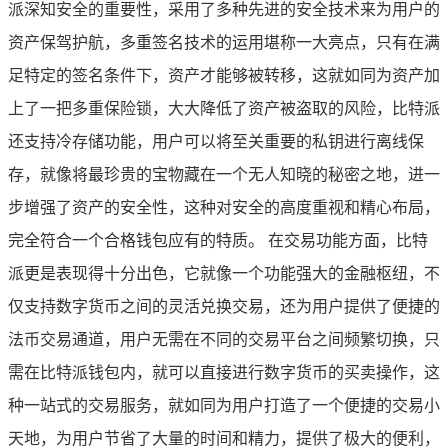
派深知安全的重要性，采用了多种先进的安全技术来为用户的
资产保驾护航，多重签名技术的运用堪称一大亮点，只有在满
足特定的签名条件下，资产才能够被转移，这就如同为资产加
上了一把多重保险锁，大大降低了资产被盗取的风险，比特派
还支持冷存储功能，用户可以将至关重要的私钥进行离线保
存，就像将最珍贵的宝物藏在一个无人知晓的秘密之地，进一
步增强了资产的安全性，这种对安全的高度重视和精心布局，
完全符合一个合格钱包应有的特质。 在交易功能方面，比特
派更是表现得十分出色，它就像一个功能强大的金融枢纽，不
仅支持数字货币之间的灵活兑换交易，还为用户提供了便捷的
法币交易通道，用户无需在不同的交易平台之间频繁切换，只
需在比特派钱包内，就可以直接进行数字货币的买卖操作，这
种一站式的交易服务，就如同为用户打造了一个便捷的交易小
天地，为用户节省了大量的时间和精力，提供了极大的便利，