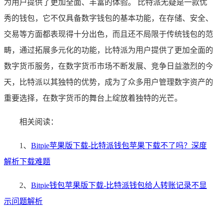
为用户提供了更加全面、丰富的体验。 比特派无疑是一款优
秀的钱包，它不仅具备数字钱包的基本功能，在存储、安全、
交易等方面都表现得十分出色，而且还不局限于传统钱包的范
畴，通过拓展多元化的功能，比特派为用户提供了更加全面的
数字货币服务，在数字货币市场不断发展、竞争日益激烈的今
天，比特派以其独特的优势，成为了众多用户管理数字资产的
重要选择，在数字货币的舞台上绽放着独特的光芒。
相关阅读：
1、
Bitpie苹果版下载-比特派钱包苹果下载不了吗？深度
解析下载难题
2、
Bitpie钱包苹果版下载-比特派钱包给人转账记录不显
示问题解析