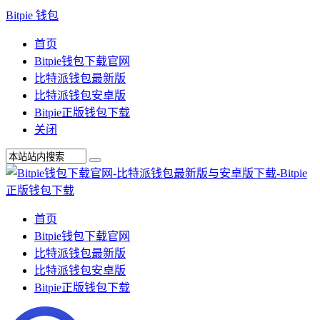
Bitpie 钱包
首页
Bitpie钱包下载官网
比特派钱包最新版
比特派钱包安卓版
Bitpie正版钱包下载
关闭
首页
Bitpie钱包下载官网
比特派钱包最新版
比特派钱包安卓版
Bitpie正版钱包下载