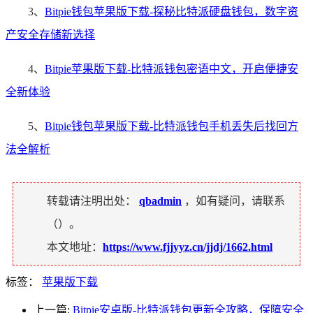
3、
Bitpie钱包苹果版下载-探秘比特派硬盘钱包，数字资
产安全存储新选择
4、
Bitpie苹果版下载-比特派钱包密语中文，开启便捷安
全新体验
5、
Bitpie钱包苹果版下载-比特派钱包手机丢失后找回方
法全解析
转载请注明出处：
qbadmin
，如有疑问，请联系
（
）。
本文地址：
https://www.fjjyyz.cn/jjdj/1662.html
标签：
苹果版下载
上一篇:
Bitpie安卓版-比特派钱包更新全攻略，保障安全