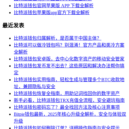
比特派钱包官网苹果版 APP 下载全解析
比特派钱包苹果版app官方下载全解析
最近发表
比特派钱包归属解析，是否属于中国主体？
比特派可以做冷钱包吗？别混淆！官方产品和类冷方案
全解析
比特派钱包安卓版，去中心化数字资产的移动安全管家
比特派钱包发币发不出去？这些原因和解决办法帮你搞
定
比特派钱包实用指南，轻松生成与管理多个BTC收款地
址，兼顾隐私与安全
比特派钱包恢复全指南，用助记词找回你的数字资产
新手必看，比特派钱包TRX充值全流程，安全避坑指南
比特派钱包密码忘了？最全找回方法及核心注意事项
Bitpie钱包最新，2025年核心升级全解析，安全与体验双
升级
比特派钱包如何删除订单？详细操作指南与安全提示