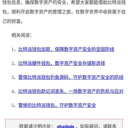
钱包信息，确保数字资产的安全，希望大家都能借助比特派钱
包，顺利开启数字资产的管理之旅，在数字世界中收获属于自
己的财富。
相关阅读：
1、
比特派钱包加密，保障数字资产安全的坚固防线
2、
比特派硬件钱包，数字资产安全存储新选择
3、
警惕比特派钱包钓鱼源码，守护数字资产安全的防线
4、
比特派钱包助记词丢失，一场数字资产的危机与应对
5、
警惕仿比特派钱包，守护数字资产安全
转载请注明出处：
qbadmin
，如有疑问，请联系