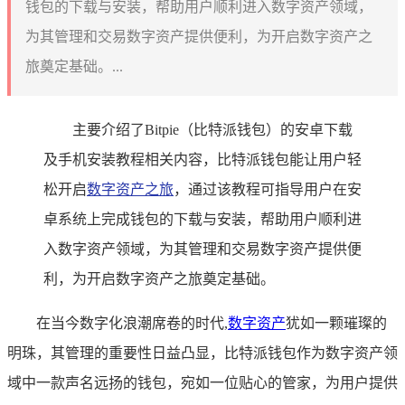
钱包的下载与安装，帮助用户顺利进入数字资产领域，
为其管理和交易数字资产提供便利，为开启数字资产之
旅奠定基础。...
主要介绍了Bitpie（比特派钱包）的安卓下载
及手机安装教程相关内容，比特派钱包能让用户轻
松开启
数字资产之旅
，通过该教程可指导用户在安
卓系统上完成钱包的下载与安装，帮助用户顺利进
入数字资产领域，为其管理和交易数字资产提供便
利，为开启数字资产之旅奠定基础。
在当今数字化浪潮席卷的时代,
数字资产
犹如一颗璀璨的
明珠，其管理的重要性日益凸显，比特派钱包作为数字资产领
域中一款声名远扬的钱包，宛如一位贴心的管家，为用户提供