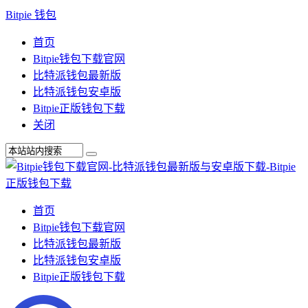
Bitpie 钱包
首页
Bitpie钱包下载官网
比特派钱包最新版
比特派钱包安卓版
Bitpie正版钱包下载
关闭
首页
Bitpie钱包下载官网
比特派钱包最新版
比特派钱包安卓版
Bitpie正版钱包下载