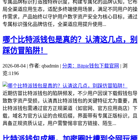
专属品牌标识打造独特辨识度，构建专属化的品牌认知，它布
局全渠道应用生态，适配多终端使用场景，满足不同用户的操
作需求，产品始终以守护用户数字资产安全为核心目标，通过
专属标识强化品牌信任，全渠道应用提升使用...
哪个比特派钱包是真的？认清这几点，别
踩仿冒陷阱！
2026-08-04 | 作者: qbadmin |
分类：Bitpie钱包下载官网
| 浏
览:1196
近期仿冒比特派钱包的陷阱频发，不少用户因误下载假钱包导
致数字资产受损，认清真比特派钱包的关键特征尤为重要，真
比特派钱包需通过官方正规渠道（如官网、官方应用商店）下
载，域名为官方认证的合规后缀，界面带有专属正版标识，且
具备正规资质认证，用户需警惕非官方链接、陌生...
比特派钱包成梗，加密圈吐槽到全网玩梗