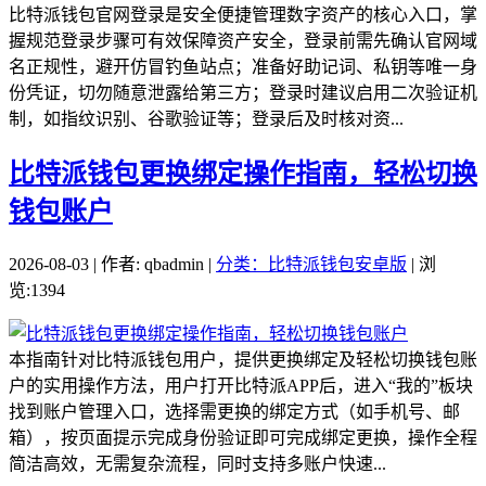
比特派钱包官网登录是安全便捷管理数字资产的核心入口，掌
握规范登录步骤可有效保障资产安全，登录前需先确认官网域
名正规性，避开仿冒钓鱼站点；准备好助记词、私钥等唯一身
份凭证，切勿随意泄露给第三方；登录时建议启用二次验证机
制，如指纹识别、谷歌验证等；登录后及时核对资...
比特派钱包更换绑定操作指南，轻松切换
钱包账户
2026-08-03 | 作者: qbadmin |
分类：比特派钱包安卓版
| 浏
览:1394
本指南针对比特派钱包用户，提供更换绑定及轻松切换钱包账
户的实用操作方法，用户打开比特派APP后，进入“我的”板块
找到账户管理入口，选择需更换的绑定方式（如手机号、邮
箱），按页面提示完成身份验证即可完成绑定更换，操作全程
简洁高效，无需复杂流程，同时支持多账户快速...