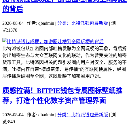
的背后
2026-08-04 | 作者: qbadmin |
分类：比特派钱包最新版
| 浏
览:1370
比特派钱包从加密圈内部吐槽发酵为全网玩梗的现象，背后折
射出加密生态与大众互联网文化的联动，作为曾受关注的加密
货币工具，比特派因相关问题引发圈内用户对安全、服务的不
满，吐槽内容自带“槽点密集、易传播”的互联网梗属性，经圈
层传播后破圈至全网，这既反映了加密圈用户对...
质感拉满！BITPIE钱包专属图标壁纸推
荐，打造个性化数字资产管理界面
2026-08-04 | 作者: qbadmin |
分类：比特派钱包最新版
| 浏
览:849