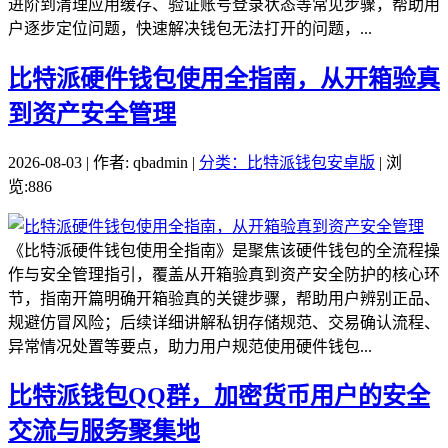
进阶到清理应用缓存、验证账号登录状态等常见步骤，帮助用
户逐步定位问题，快速解决钱包无法打开的问题，...
比特派硬件钱包使用全指南，从开箱验真
到资产安全管理
2026-08-03 | 作者: qbadmin |
分类：比特派钱包安卓版
| 浏
览:886
《比特派硬件钱包使用全指南》是聚焦该硬件钱包的全流程操
作与安全管理指引，覆盖从开箱验真到资产安全防护的核心环
节，指南开篇明确开箱验真的关键步骤，帮助用户辨别正品、
规避仿冒风险；后续详细讲解私钥存储规范、交易确认流程、
异常情况处置等要点，助力用户规范使用硬件钱包...
比特派钱包QQ群，加密货币用户的安全
交流与服务聚集地