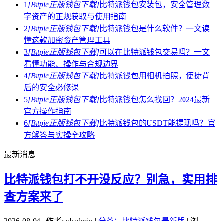
1
[Bitpie正版钱包下载]
比特派钱包安装包，安全管理数
字资产的正规获取与使用指南
2
[Bitpie正版钱包下载]
比特派钱包是什么软件？一文读
懂这款加密资产管理工具
3
[Bitpie正版钱包下载]
可以在比特派钱包交易吗？一文
看懂功能、操作与合规边界
4
[Bitpie正版钱包下载]
比特派钱包用相机拍照，便捷背
后的安全必修课
5
[Bitpie正版钱包下载]
比特派钱包怎么找回？2024最新
官方操作指南
6
[Bitpie正版钱包下载]
比特派钱包的USDT能提现吗？官
方解答与实操全攻略
最新消息
比特派钱包打不开没反应？别急，实用排
查方案来了
2026-08-04 | 作者: qbadmin |
分类：比特派钱包最新版
| 浏