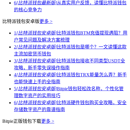
6
[比特派钱包最新版]
从真实用户反馈，读懂比特派钱包
的核心竞争力
比特派钱包安卓版
更多 >
1
[比特派钱包安卓版]
比特派钱包BTM充值提现遇阻？用
户常见问题及解决方案梳理
2
[比特派钱包安卓版]
比特派钱包是哪个？一文读懂这款
主流加密货币钱包
3
[比特派钱包安卓版]
比特派钱包接收不同类型USDT全
攻略，新手零失误操作指南
4
[比特派钱包安卓版]
比特派钱包TRX能量怎么弄？新手
也能快速上手的全指南
5
[比特派钱包安卓版]
Bitpie钱包轻松改名称，个性化管
理数字资产的实用技巧
6
[比特派钱包安卓版]
比特派硬件钱包购买全攻略，安全
存储数字资产的靠谱指南
Bitpie正版钱包下载
更多 >