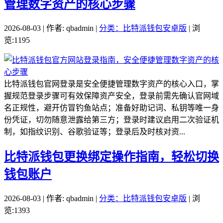
管理数字资产的核心步骤
2026-08-03 | 作者: qbadmin |
分类：比特派钱包安卓版
| 浏
览:1195
比特派钱包官网登录是安全便捷管理数字资产的核心入口，掌
握规范登录步骤可有效保障资产安全，登录前需先确认官网域
名正规性，避开仿冒钓鱼站点；准备好助记词、私钥等唯一身
份凭证，切勿随意泄露给第三方；登录时建议启用二次验证机
制，如指纹识别、谷歌验证等；登录后及时核对资...
比特派钱包更换绑定操作指南，轻松切换
钱包账户
2026-08-03 | 作者: qbadmin |
分类：比特派钱包安卓版
| 浏
览:1393