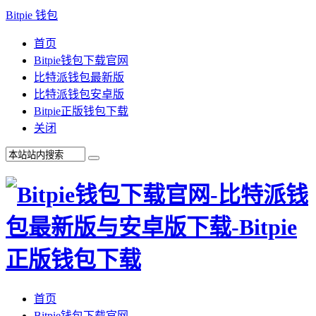
Bitpie 钱包
首页
Bitpie钱包下载官网
比特派钱包最新版
比特派钱包安卓版
Bitpie正版钱包下载
关闭
首页
Bitpie钱包下载官网