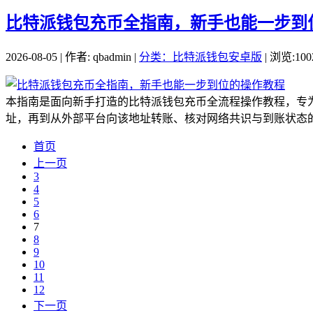
比特派钱包充币全指南，新手也能一步到
2026-08-05 | 作者: qbadmin |
分类：比特派钱包安卓版
| 浏览:100
本指南是面向新手打造的比特派钱包充币全流程操作教程，专
址，再到从外部平台向该地址转账、核对网络共识与到账状态的
首页
上一页
3
4
5
6
7
8
9
10
11
12
下一页