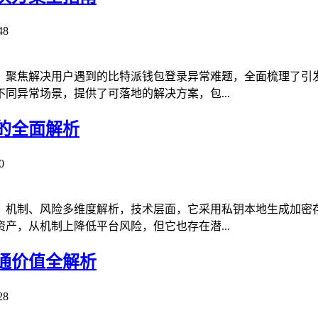
48
》聚焦解决用户遇到的比特派钱包登录异常难题，全面梳理了引
同异常场景，提供了可落地的解决方案，包...
的全面解析
0
、机制、风险多维度解析，技术层面，它采用私钥本地生成加密
产，从机制上降低平台风险，但它也存在潜...
通价值全解析
28