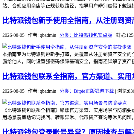
站、合规应用商店等正规获取路径，指导用户辨别虚假下载链接
比特派钱包新手使用全指南，从注册到资
2026-08-05 | 作者: qbadmin |
分类：比特派钱包安卓版
| 浏览:125
本指南专为比特派钱包新手打造，是覆盖从注册到资产安全的全
露给他人，同时设置强密码保障基础安全，指南还详解了资产接
比特派钱包联系全指南，官方渠道、实用
2026-08-05 | 作者: qbadmin |
分类：Bitpie正版钱包下载
| 浏览:83
《比特派钱包联系全指南》聚焦官方渠道、实用场景与防骗要
用场景覆盖助记词找回、转账异常、代币资产查询等常见问题，
比特派钱包登录账号异常？原因排查与解