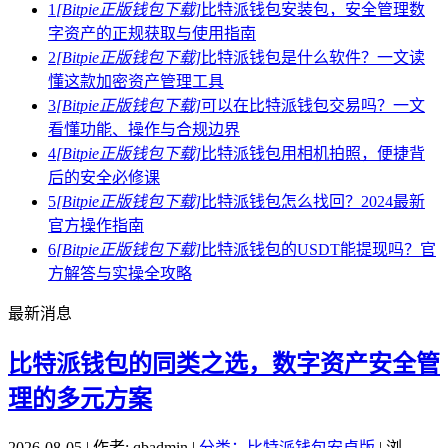
1
[Bitpie正版钱包下载]
比特派钱包安装包，安全管理数
字资产的正规获取与使用指南
2
[Bitpie正版钱包下载]
比特派钱包是什么软件？一文读
懂这款加密资产管理工具
3
[Bitpie正版钱包下载]
可以在比特派钱包交易吗？一文
看懂功能、操作与合规边界
4
[Bitpie正版钱包下载]
比特派钱包用相机拍照，便捷背
后的安全必修课
5
[Bitpie正版钱包下载]
比特派钱包怎么找回？2024最新
官方操作指南
6
[Bitpie正版钱包下载]
比特派钱包的USDT能提现吗？官
方解答与实操全攻略
最新消息
比特派钱包的同类之选，数字资产安全管
理的多元方案
2026-08-05 | 作者: qbadmin |
分类：比特派钱包安卓版
| 浏