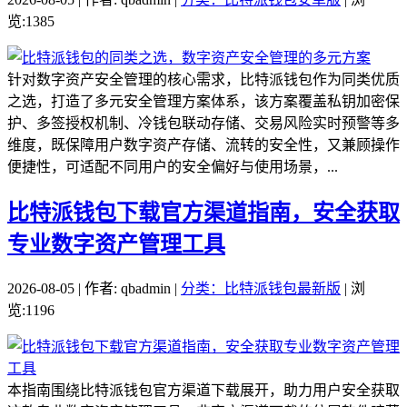
览:1385
针对数字资产安全管理的核心需求，比特派钱包作为同类优质
之选，打造了多元安全管理方案体系，该方案覆盖私钥加密保
护、多签授权机制、冷钱包联动存储、交易风险实时预警等多
维度，既保障用户数字资产存储、流转的安全性，又兼顾操作
便捷性，可适配不同用户的安全偏好与使用场景，...
比特派钱包下载官方渠道指南，安全获取
专业数字资产管理工具
2026-08-05 | 作者: qbadmin |
分类：比特派钱包最新版
| 浏
览:1196
本指南围绕比特派钱包官方渠道下载展开，助力用户安全获取