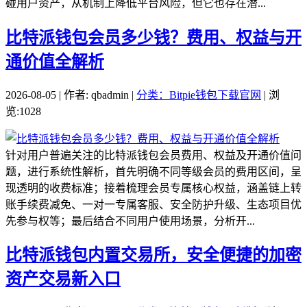
碰用户资产，从机制上降低平台风险，但它也存在潜...
比特派钱包会员多少钱？费用、权益与开
通价值全解析
2026-08-05 | 作者: qbadmin |
分类：Bitpie钱包下载官网
| 浏
览:1028
针对用户普遍关注的比特派钱包会员费用、权益及开通价值问
题，进行系统性解析，首先明确不同等级会员的费用区间，呈
现透明的收费标准；接着梳理会员专属核心权益，涵盖链上转
账手续费减免、一对一专属客服、安全防护升级、生态项目优
先参与权等；最后结合不同用户使用场景，分析开...
比特派钱包内置交易所，安全便捷的加密
资产交易新入口