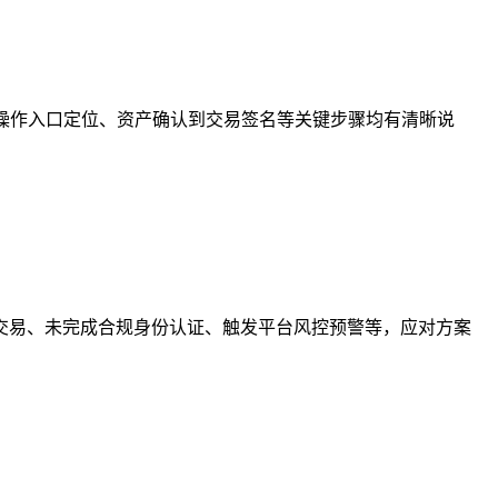
操作入口定位、资产确认到交易签名等关键步骤均有清晰说
交易、未完成合规身份认证、触发平台风控预警等，应对方案