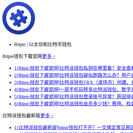
Bitpie | 以太坊和比特币钱包
Bitpie钱包下载官网
更多 >
1
[Bitpie钱包下载官网]
比特派钱包私钥在哪里看？安全查
2
[Bitpie钱包下载官网]
比特派钱包疑似跑路怎么办？用户
3
[Bitpie钱包下载官网]
比特派钱包TRX（波场币）创建
4
[Bitpie钱包下载官网]
一部手机玩转多比特派钱包，数字
5
[Bitpie钱包下载官网]
比特派钱包登录账号异常？原因排
6
[Bitpie钱包下载官网]
比特派钱包会员多少钱？费用、权
比特派钱包最新版
更多 >
1
[比特派钱包最新版]
bitpie钱包打不开？一文搞定常见