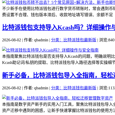
不少新手在使用比特派钱包进行数字货币转账时，常会遇到币
费设置不合理、钱包版本滞后、收款地址填写错误、余额不足（
比特派钱包支持导入Kcash吗？详细操作
2026-08-02 | 作者: qbadmin |
分类：比特派钱包最新版
| 浏览:840
本指南聚焦比特派钱包是否支持导入Kcash的问题，明确说明
Kcash助记词/私钥的提取、比特派钱包导入路径选择等实操细节
新手必备，比特派钱包导入全指南，轻松
2026-08-02 | 作者: qbadmin |
分类：比特派钱包最新版
| 浏览:113
本指南是数字资产新手的实用入门工具，聚焦比特派钱包导入
资产迁移中遇到的困惑，让新手快速掌握比特派钱包的使用方法