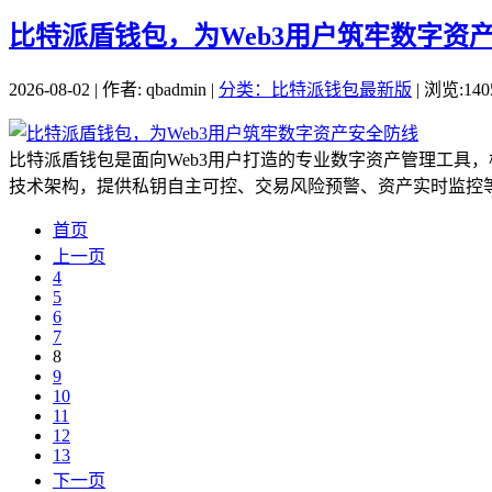
比特派盾钱包，为Web3用户筑牢数字资
2026-08-02 | 作者: qbadmin |
分类：比特派钱包最新版
| 浏览:140
比特派盾钱包是面向Web3用户打造的专业数字资产管理工具
技术架构，提供私钥自主可控、交易风险预警、资产实时监控等
首页
上一页
4
5
6
7
8
9
10
11
12
13
下一页