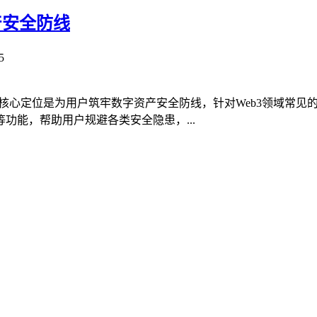
产安全防线
5
，核心定位是为用户筑牢数字资产安全防线，针对Web3领域常
功能，帮助用户规避各类安全隐患，...