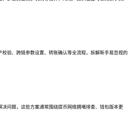
产校验、跨链参数设置、转账确认等全流程，拆解新手易忽视的
解决问题，这些方案通常围绕提币网络拥堵排查、钱包版本更