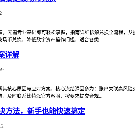
2
打造，无需专业基础即可轻松掌握，指南详细拆解兑换全流程，从
场币兑换，降低数字资产操作门槛，适合各类...
案详解
69
解其核心原因与应对方案，核心冻结诱因多为：账户关联高风险
，及时联系比特派官方客服，按要求提交合规...
解决方法，新手也能快速搞定
12