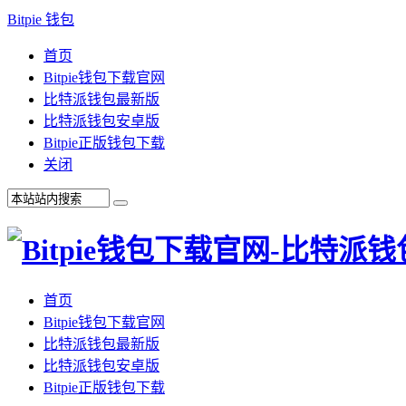
Bitpie 钱包
首页
Bitpie钱包下载官网
比特派钱包最新版
比特派钱包安卓版
Bitpie正版钱包下载
关闭
首页
Bitpie钱包下载官网
比特派钱包最新版
比特派钱包安卓版
Bitpie正版钱包下载